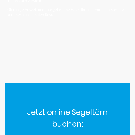
ihr ihn euch vorstellt.
Ob ruhige Auszeit oder ausgelassene Feier: Ihr bestimmt den Kurs – wir
kümmern uns um den Rest.
Jetzt online Segeltörn
buchen: