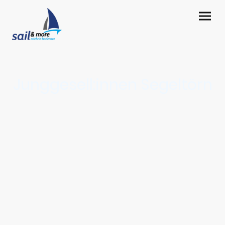
Junggesell:innen Segeltörn