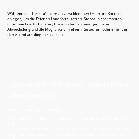
Während des Törns könnt ihr an verschiedenen Orten am Bodensee
anlegen, um die Feier an Land fortzusetzen. Stopps in charmanten
Orten wie Friedrichshafen, Lindau oder Langenargen bieten
Abwechslung und die Möglichkeit, in einem Restaurant oder einer Bar
den Abend ausklingen zu lassen.
JGA mit Stil – individuell, entspannt &
unvergesslich
Euer perfekter Tag auf dem See
Wir bieten euch maßgeschneiderte JGA-Pakete, die mehr können als
Standard:
Ob Catering, Dekoration, Musik oder kleine Überraschungen wir sorgen
dafür, dass euer Segeltörn nicht nur schön, sondern genau so wird, wie