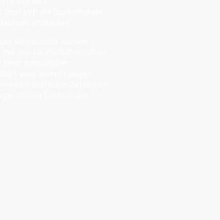
rte. Auf den
ässt sich die faszinierende
 hautnah entdecken.
 der Schlossblick auf das
 der das Landschaftserlebnis
i einer gemütlichen
fers oder einem ruhigen
vereinen sich Ruhe, Schönheit
rgesslichen Erlebnis am