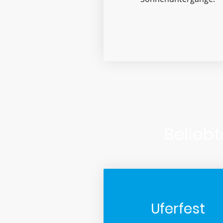
Belieb
Uferfest