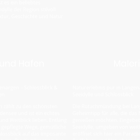
st es ein beliebtes
eidylle der Region stilvoll
ktur, Geschichte und Natur
und Hafen
Maler
nargen – Schlossblick &
Naturerlebnis pur in Lange
en
Seeidylle und Schlossblick
 zählt zu den schönsten
Die Rotachmündung bei Lang
ensee und ist ein echtes
Geheimtipp für alle, die das
e und Weitblick lieben. Entlang
genießen möchten. Eingebett
n gepflegte Wege, gemütliche
Seeidylle, umgeben von weit
lossblick auf das imposante
eröffnet sich hier ein Parad