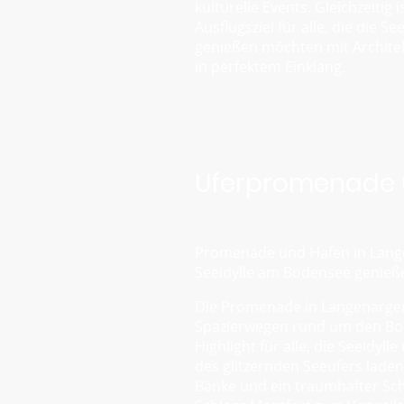
kulturelle Events. Gleichzeitig i
Ausflugsziel für alle, die die Se
genießen möchten mit Archite
in perfektem Einklang.
Uferpromenade 
Promenade und Hafen in Lange
Seeidylle am Bodensee genieß
Die Promenade in Langenargen
Spazierwegen rund um den Bod
Highlight für alle, die Seeidyll
des glitzernden Seeufers lade
Bänke und ein traumhafter Sch