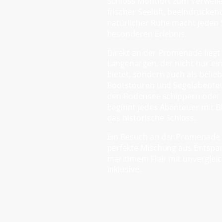
Schloss Montfort zum Verweile
frischer Seeluft, beeindrucken
natürlicher Ruhe macht jeden 
besonderen Erlebnis.
Direkt an der Promenade liegt 
Langenargen, der nicht nur ei
bietet, sondern auch als belie
Bootstouren und Segelabenteu
den Bodensee schippern oder a
beginnt jedes Abenteuer mit B
das historische Schloss.
Ein Besuch an der Promenade 
perfekte Mischung aus Entspa
maritimem Flair mit unvergleic
inklusive.