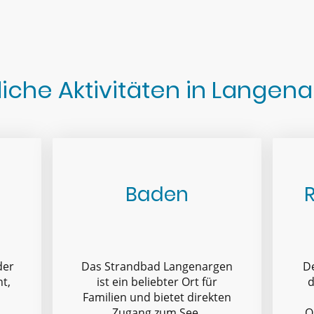
iche Aktivitäten in Langen
Baden
der
Das Strandbad Langenargen
D
ht,
ist ein beliebter Ort für
d
Familien und bietet direkten
Zugang zum See.
O