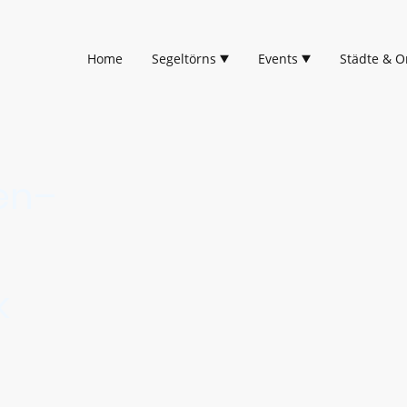
Home
Segeltörns
Events
Städte & O
en–
k