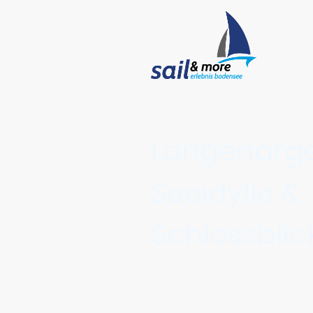
Langenarg
Seeidylle &
Schlossblic