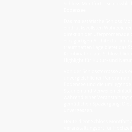
Schloss Montfort – Schlossblic
Bodensee
Das majestätische Schloss Mont
eindrucksvollsten Wahrzeiche
direkt an der Uferpromenade d
einzigartigen Architektur im m
traumhaften Lage bietet das Sc
Kombination aus Schlossblick u
Highlight für Kultur- und Natu
Von der Schlossterrasse aus er
unvergleichlicher Panoramabli
Bodensee und die umliegende 
Staunen und Verweilen einläd
während einer Veranstaltung o
gemütlichen Spaziergang: Diese
unvergessen.
Heute dient Schloss Montfort a
Veranstaltungsort für Hochzei