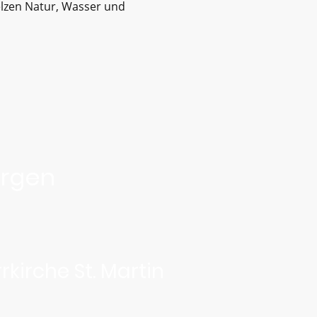
lzen Natur, Wasser und
argen
rkirche St. Martin