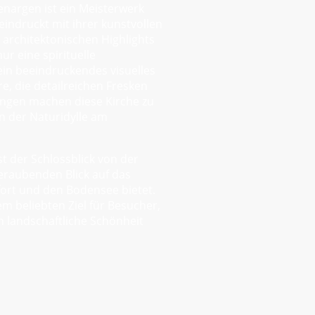
genargen ist ein Meisterwerk
indruckt mit ihrer kunstvollen
n architektonischen Highlights
ur eine spirituelle
in beeindruckendes visuelles
re, die detailreichen Fresken
ungen machen diese Kirche zu
n der Naturidylle am
 der Schlossblick von der
eraubenden Blick auf das
ort und den Bodensee bietet.
em beliebten Ziel für Besucher,
ch landschaftliche Schönheit