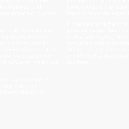
n ein. Die Kombination aus
Radfahrer und Naturbegeiste
der Architektur und
abwechslungsreichen Wegen l
Spaziergang hier zu einem
Flora und Fauna der Region
Ein besonderes Highlight ist
der idyllische Hafen von
imposante Schloss Montfort,
n malerisches Fotomotiv
eindrucksvoll ergänzt. Ob be
bter Ausgangspunkt für
Wanderung entlang des Seeu
er dient. Ob gemütlich über
Moment in der Natur – hier 
ktiv in See stechen hier
und Weitblick zu einem unve
lick auf Wasser, Wellen und
Bodensee.
von Langenargen ist die
nnung, Natur und
hlichem Schlossblick