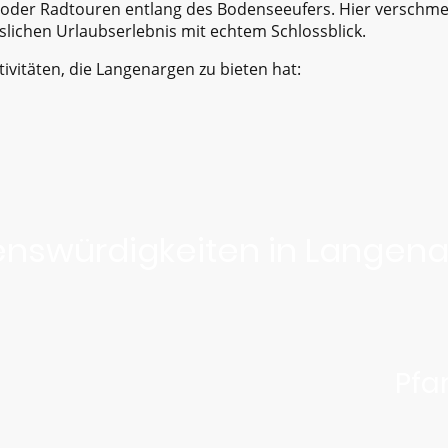
 oder Radtouren entlang des Bodenseeufers. Hier verschme
slichen Urlaubserlebnis mit echtem Schlossblick.
tivitäten, die Langenargen zu bieten hat:
nswürdigkeiten in Langen
t
Pfar