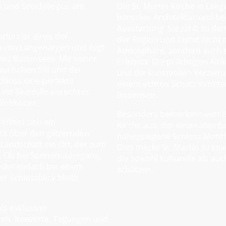
k und Seeidylle pur am
Die St. Martin Kirche in Lan
barocker Architektur und bee
Ausstattung. Sie zählt zu de
fort ist eines der
der Region und bietet nicht n
n von Langenargen und liegt
Atmosphäre, sondern auch e
es Bodensees. Mit seiner
Erlebnis. Die prächtigen Altä
aurischen Stil und der
und die kunstvollen Verzier
hloss eine perfekte
einem echten Schatz inmitte
nd Seeidylle ein echtes
Bodensee.
rliebhaber.
Besonders bemerkenswert ist
öffnet sich ein
Kirche aus, der einen atemb
ck über den glitzernden
nahegelegene Schloss Montf
Landschaft ein Ort, der zum
Dies macht St. Martin zu ein
t. Ob bei Sonnenuntergang,
die sowohl kulturelle als au
der einfach bei einem
schätzen.
r Schlossblick bleibt
ls exklusiver
ten, Konzerte, Tagungen und