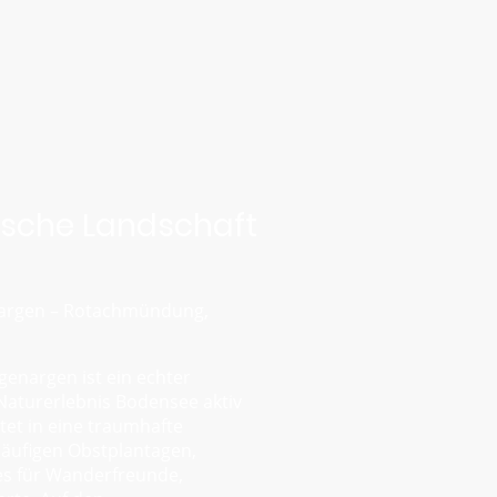
ische Landschaft
nargen – Rotachmündung,
enargen ist ein echter
 Naturerlebnis Bodensee aktiv
et in eine traumhafte
läufigen Obstplantagen,
ies für Wanderfreunde,