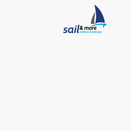
Arbon in de
– See, Gesc
Genuss