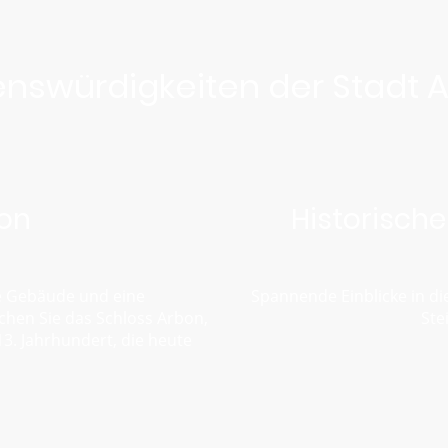
nswürdigkeiten der Stadt 
bon
Historisch
he Gebäude und eine
Spannende Einblicke in di
hen Sie das Schloss Arbon,
Ste
3. Jahrhundert, die heute