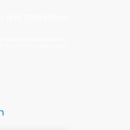
e und Strandbad
ge entlang des Bodensees oder
 Sie sich im Strandbad Arbon.
n