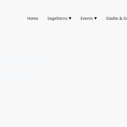
Home
Segeltörns
Events
Städte & O
r Schweiz
hichte &