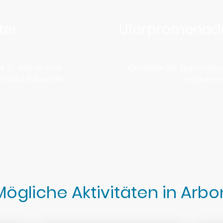
ter
Uferpromenad
e St. Martin sind
Genießen Sie Spaziergän
orische Bauwerke.
entspannen
Mögliche Aktivitäten in Arbo