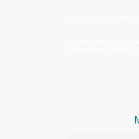
Kirchen und Klös
Die Galluskapelle und die Kirch
bedeutende religiöse und hist